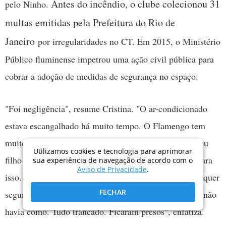
Antes do incêndio, o clube colecionou 31
pelo Ninho.
multas emitidas pela Prefeitura do Rio de
Janeiro
por irregularidades no CT. Em 2015, o Ministério
Público fluminense impetrou uma ação civil pública para
cobrar a adoção de medidas de segurança no espaço.
"Foi negligência", resume Cristina. "O ar-condicionado
estava escangalhado há muito tempo. O Flamengo tem
muito dinheiro. Poderiam trocar. Nunca soube que meu
Utilizamos cookies e tecnologia para aprimorar
filho dormia em um contêiner. Aquilo não era lugar para
sua experiência de navegação de acordo com o
Aviso de Privacidade
.
isso. Parecia um presídio, com grade e tudo, sem qualquer
FECHAR
segurança nas madrugadas. Mesmo se tentassem sair, não
havia como. Tudo trancado. Ficaram presos", enfatiza.