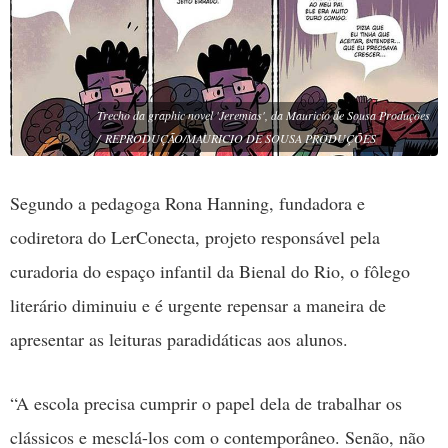
Trecho da graphic novel 'Jeremias', da Mauricio de Sousa Produções
REPRODUÇÃO/MAURICIO DE SOUSA PRODUÇÕES
Segundo a pedagoga Rona Hanning, fundadora e
codiretora do LerConecta, projeto responsável pela
curadoria do espaço infantil da Bienal do Rio, o fôlego
literário diminuiu e é urgente repensar a maneira de
apresentar as leituras paradidáticas aos alunos.
“A escola precisa cumprir o papel dela de trabalhar os
clássicos e mesclá-los com o contemporâneo. Senão, não