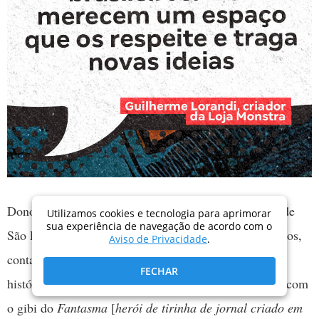
Dono de um dos principais comércios de quadrinhos de
Utilizamos cookies e tecnologia para aprimorar
sua experiência de navegação de acordo com o
São Paulo, a Loja Monstra, Guilherme Lorandi, 32 anos,
Aviso de Privacidade
.
conta que foi alfabetizado pelo pai com a ajuda de
FECHAR
histórias em quadrinhos. “Eu e meu irmão crescemos com
o gibi do
Fantasma
[
herói de tirinha de jornal criado em