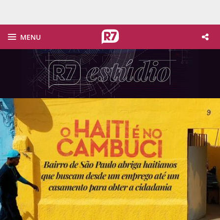
MENU
 no Cambuci
sde um emprego até de um casamento para obter cidadania