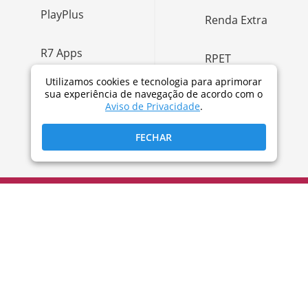
PlayPlus
Renda Extra
R7 Apps
RPET
Utilizamos cookies e tecnologia para aprimorar
R7 Cupons
sua experiência de navegação de acordo com o
Virtz
Aviso de Privacidade
.
R7 Entrevista
Viva a Vida
FECHAR
ESTÚDIO
Todos os direitos reservados - 2009-2026 -
Rádio e Televisão Record S.A
TERMOS E CONDIÇÕES DE USO
PRIVACIDADE