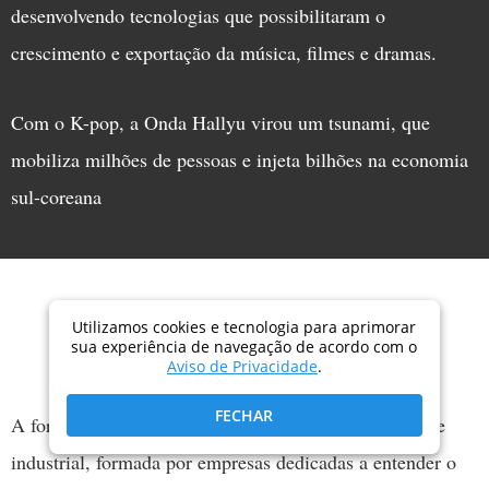
desenvolvendo tecnologias que possibilitaram o
crescimento e exportação da música, filmes e dramas.
Com o K-pop, a Onda Hallyu virou um tsunami, que
mobiliza milhões de pessoas e injeta bilhões na economia
sul-coreana
Utilizamos cookies e tecnologia para aprimorar
Fábrica de idols
sua experiência de navegação de acordo com o
Aviso de Privacidade
.
FECHAR
A força da onda do K-pop tem, por trás dela, uma rede
industrial, formada por empresas dedicadas a entender o