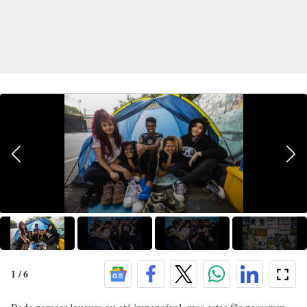
1
/
6