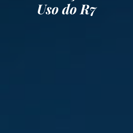
Uso do R7